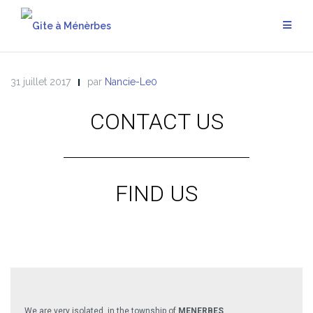
31 juillet 2017
par
Nancie-Le0
CONTACT US
FIND US
We are very isolated, in the township of
MENERBES