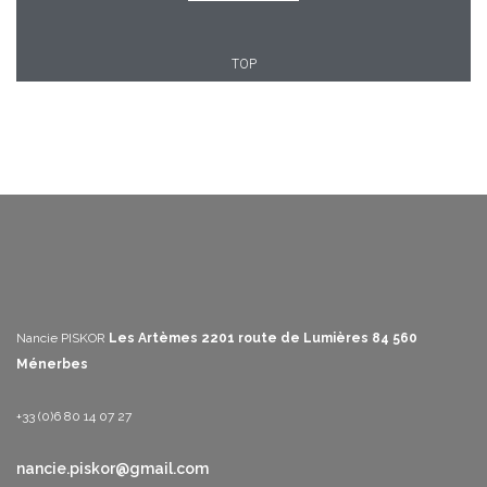
TOP
Nancie PISKOR
Les Artèmes
2201 route de Lumières
84 560
Ménerbes
+33 (0)6 80 14 07 27
nancie.piskor@gmail.com