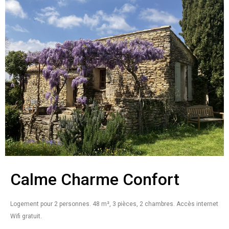
Calme
Charme
Confort
Logement pour 2 personnes.
48 m², 3 pièces, 2 chambres.
Accès internet
Wifi gratuit.