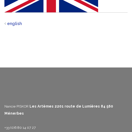
english
Nancie PISKOR
Les Artèmes
2201 route de Lumières
84 560
Ménerbes
+33 (0)6 80 14 07 27