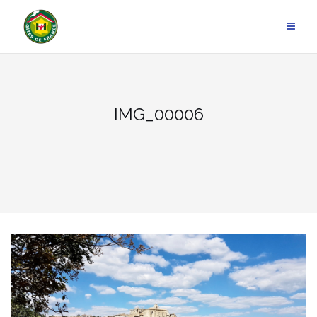
Aller
au
contenu
IMG_00006