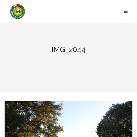
Aller
au
contenu
IMG_2044