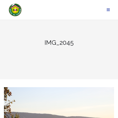
Aller
au
contenu
IMG_2045