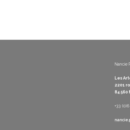
Nancie 
Les Ar
2201 r
84 560
+33 (0)6
nancie