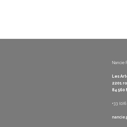
Nancie 
Les Ar
2201 r
84 560
+33 (0)6
nancie